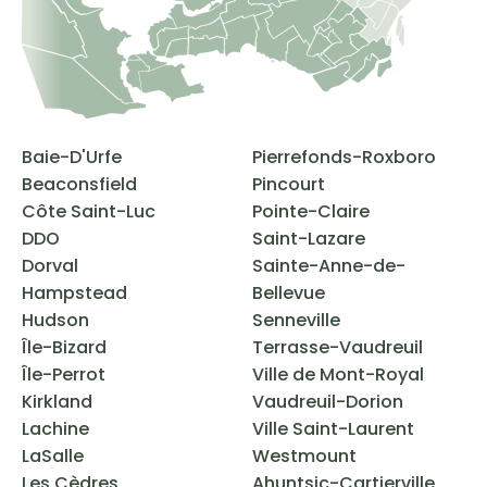
Baie-D'Urfe
Pierrefonds-Roxboro
Beaconsfield
Pincourt
Côte Saint-Luc
Pointe-Claire
DDO
Saint-Lazare
Dorval
Sainte-Anne-de-
Hampstead
Bellevue
Hudson
Senneville
Île-Bizard
Terrasse-Vaudreuil
Île-Perrot
Ville de Mont-Royal
Kirkland
Vaudreuil-Dorion
Lachine
Ville Saint-Laurent
LaSalle
Westmount
Les Cèdres
Ahuntsic-Cartierville