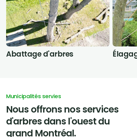
Abattage d'arbres
Élagag
Municipalités servies
Nous offrons nos services
d'arbres dans l'ouest du
grand Montréal.