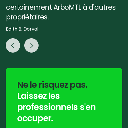
certainement ArboMTL à d'autres
propriétaires.
Edith B
, Dorval
Ne
le
risquez
pas.
Laissez
les
professionnels
s'en
occuper.