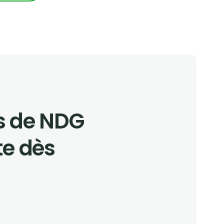
es de NDG
te dès