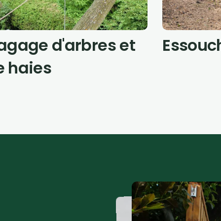
lagage d'arbres et
Essouc
e haies