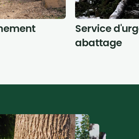
hement
Service d'ur
abattage