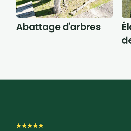
Abattage d'arbres
É
d